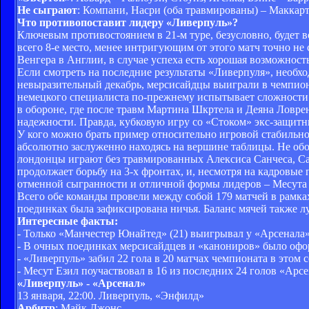
Не сыграют
: Компани, Насри (оба травмированы) – Маккарт
Что противопоставит лидеру «Ливерпуль»?
Ключевым противостоянием в 21-м туре, безусловно, будет 
всего 8-е место, менее интригующим от этого матч точно не
Венгера в Англии, в случае успеха есть хорошая возможност
Если смотреть на последние результаты «Ливерпуля», необхо
невыразительный декабрь, мерсисайдцы выиграли в чемпиона
немецкого специалиста по-прежнему испытывает сложности в
в обороне, где после травм Мартина Шкртела и Деяна Ловрен
надежности. Правда, кубковую игру со «Стоком» экс-защитн
У кого можно брать пример относительно игровой стабильно
абсолютно заслуженно находясь на вершине таблицы. Не обош
лондонцы играют без травмированных Алексиса Санчеса, Са
продолжает борьбу на 3-х фронтах, и, несмотря на кадровые
отменной сыгранности и отличной формы лидеров – Месута 
Всего обе команды провели между собой 179 матчей в рамках
поединках была зафиксирована ничья. Баланс мячей также л
Интересные факты:
- Только «Манчестер Юнайтед» (21) выигрывал у «Арсенала»
- В очных поединках мерсисайдцев и «канониров» было офо
- «Ливерпуль» забил 22 гола в 20 матчах чемпионата в этом 
- Месут Езил поучаствовал в 16 из последних 24 голов «Арсен
«Ливерпуль» - «Арсенал»
13 января, 22:00. Ливерпуль, «Энфилд»
Арбитр
: Майк Джонс