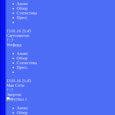
Анонс
Обзор
Статистика
Пресс.
13.01.16 21:45
Саутгемптон
? : ?
Уотфорд
Анонс
Обзор
Статистика
Пресс.
13.01.16 21:45
Ман Сити
? : ?
Эвертон
Анонс
Обзор