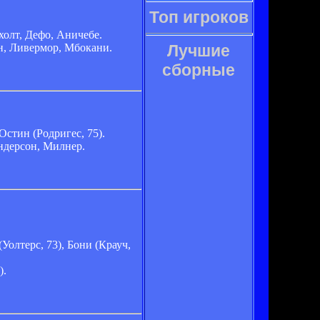
Топ игроков
холт, Дефо, Аничебе.
н, Ливермор, Мбокани.
Лучшие
сборные
Остин (Родригес, 75).
ндерсон, Милнер.
олтерс, 73), Бони (Крауч,
).