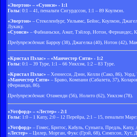
«Эвертон» – «Суонси» - 1:1
Голы
: 0:1 – 41, пенальти Сигурдссон, 1:1 – 89 Коулмэн.
«Эвертон»
– Стекеленбург, Уильямс, Бейнс, Коулмэн, Джагелк
Лукаку.
«Суонси»
– Фабианьски, Амат, Тэйлор, Нотон, Фернандес, Ко
Предупреждения
: Барроу (38), Джагелка (40), Нотон (42), Ма
«Кристал Пэлас» – «Манчестер Сити» - 1:2
Голы
: 0:1 – 39 Туре, 1:1 – 66 Уикхэм, 1:2 – 83 Туре.
«Кристал Пэлас»
– Хеннесси, Дэнн, Келли (Сако, 86), Уорд,
«Манчестер Сити»
– Браво, Компани (Сабалета, 37), Коларо
(Фернандо, 86).
Предупреждения:
Отаменди (56), Нолито (62), Уикхэм (78).
«Уотфорд» – «Лестер» - 2:1
Голы
: 1:0 – 1 Капу, 2:0 – 12 Перейра, 2:1 – 15, пенальти Маре
«Уотфорд»
– Гомес, Бритос, Кабуль, Суньига, Предль, Капу, 
«Лестер»
– Цилер, Морган, Фукс (Грэй, 68), Симпсон, Хут, 