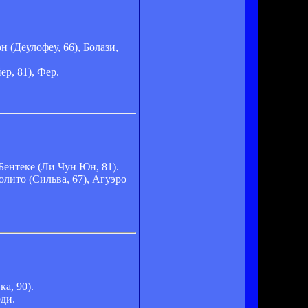
н (Деулофеу, 66), Болази,
р, 81), Фер.
 Бентеке (Ли Чун Юн, 81).
олито (Сильва, 67), Агуэро
а, 90).
рди.