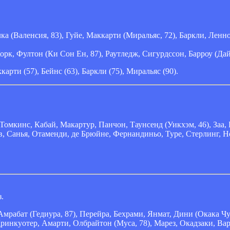
а (Валенсия, 83), Гуйе, Маккарти (Миральяс, 72), Баркли, Ленно
рк, Фултон (Ки Сон Ен, 87), Раутледж, Сигурдссон, Барроу (Дайе
ккарти (57), Бейнс (63), Баркли (75), Миральяс (90).
 Томкинс, Кабай, Макартур, Панчон, Таунсенд (Уикхэм, 46), Заа,
в, Санья, Отаменди, де Брюйне, Фернандиньо, Туре, Стерлинг, Н
з.
Амрабат (Гедиура, 87), Перейра, Бехрами, Янмат, Дини (Окака Чук
Дринкуотер, Амарти, Олбрайтон (Муса, 78), Марез, Окадзаки, Ва