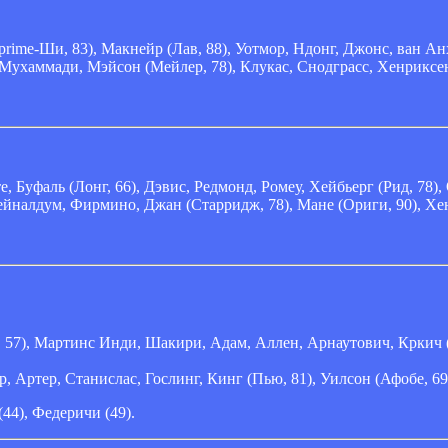
ime-Ши, 83), Макнейр (Лав, 88), Уотмор, Ндонг, Джонс, ван Ан
-Мухаммади, Мэйсон (Мейлер, 78), Клукас, Снодграсс, Хенриксе
 Буфаль (Лонг, 66), Дэвис, Редмонд, Ромеу, Хейбьерг (Рид, 78), 
ейналдум, Фирмино, Джан (Старридж, 78), Мане (Ориги, 90), Хе
 57), Мартинс Инди, Шакири, Адам, Аллен, Арнаутович, Кркич (У
 Артер, Станислас, Гослинг, Кинг (Пью, 81), Уилсон (Афобе, 69
(44), Федеричи (49).