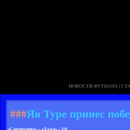
|
НОВОСТИ ФУТБОЛА
СТ
###
Яя Туре принес поб
«Сандерленд» – «Халл» - 3:0