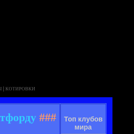
|
Ы
КОТИРОВКИ
отфорду
###
Топ клубов
мира