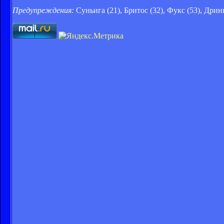
Предупреждения:
Суньига (21), Бритос (32), Фукс (53), Дринк