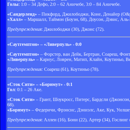
Голы
: 1:0 – 34 Дефо, 2:0 – 62 Аничебе, 3:0 – 84 Аничебе.
«Сандерленд»
– Пикфорд, Джилободжи, Коне, Денайер (О&pr
«Халл»
– Маршалл, Таймон (Боуэн, 68), Доусон, Дэвис, Аль
Предупреждения
: Джилободжи (30), Джонс (72).
«Саутгемптон» – «Ливерпуль» - 0:0
«Саутгемптон»
– Форстер, ван Дейк, Бертран, Соареш, Фонте,
«Ливерпуль»
– Кариус, Ловрен, Матип, Клайн, Коутиньо, В
Предупреждения:
Соареш (61), Коутиньо (78).
«Сток Сити» – «Борнмут» - 0:1
Гол
: 0:1 – 26 Аке.
«Сток Сити»
– Грант, Шоукросс, Питерс, Бардсли (Джонсон,
68).
«Борнмут»
– Федеричи, Фрэнсис, Дэниэлс, Аке, Кук, Уилшер,
Предупреждения
: Аллен (16), Бони (22), Артер (34), Гослинг 